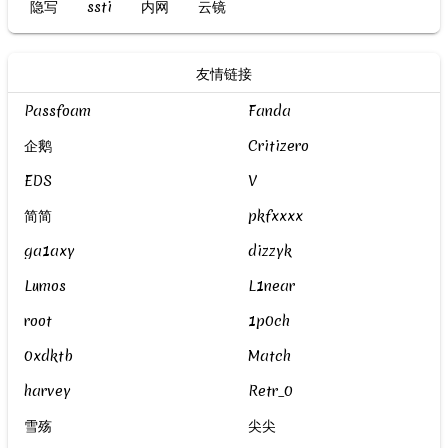
隐写
ssti
内网
云镜
友情链接
Passfoam
Fanda
企鹅
Critizero
EDS
V
简简
pkfxxxx
ga1axy
dizzyk
Lumos
L1near
root
1p0ch
0xdktb
Match
harvey
Retr_0
雪殇
尖尖