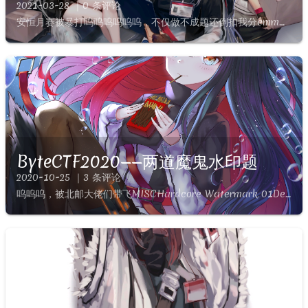
2021-03-28 ｜0 条评论
安恒月赛被暴打呜呜呜呜呜呜，不仅做不成题还倒扣我分emmm放错了V神tql这次边hvv边打CTF，效率有些低，没有akmisc后看其他项呜呜呜MISC签到Description异世相遇！尽享美味...
ByteCTF2020——两道魔鬼水印题
2020-10-25 ｜3 条评论
呜呜呜，被北邮大佬们带飞MISCHardcore Watermark 01Description厌烦了用工具解图片题？那么来点硬核的～链接: https://pan.baidu.com/s/1l...