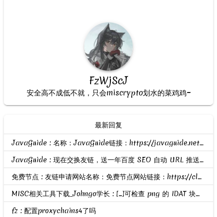
FzWjScJ
安全高不成低不就，只会miscrypto划水的菜鸡鸡~
最新回复
JavaGuide : 名称：JavaGuide链接：https://javaguide.net头像：https://javaguide.net/icon-192.png描述：「Java学习 + 面试指南」OG：htt...
JavaGuide : 现在交换友链，送一年百度 SEO 自动 URL 推送； 智能自动推送介绍地址：https://nogeek.cn/product/baidu-seo-auto-push-daily.html
免费节点 : 友链申请网站名称：免费节点网站链接：https://clashgithub.com网站头像：https://clashgithub.com/wp-content/uploads/avatar.p...
MISC相关工具下载_Johngo学长 : [...]可检查 png 的 IDAT 块是否有问题相关题目可参考：https://blog.csdn.net/u010391191/article/details/80818785有关解题脚本...
fz : 配置proxychains4了吗