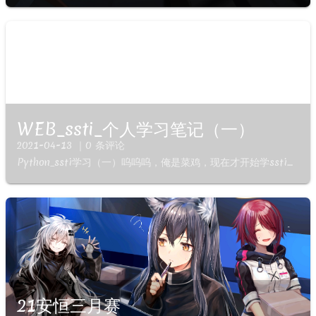
WEB_ssti_个人学习笔记（一）
2021-04-13 ｜0 条评论
Python_ssti学习（一）呜呜呜，俺是菜鸡，现在才开始学ssti判断{{7*7}}函数解析__class__ #返回调用的参数类型 __bases__ #返回类型列表 __mro__ #此...
21安恒三月赛