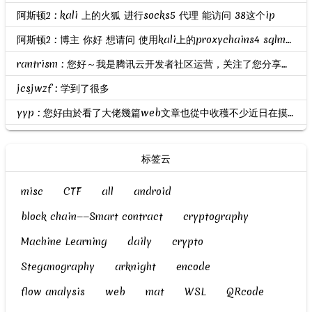
阿斯顿2 : kali 上的火狐 进行socks5 代理 能访问 38这个ip
阿斯顿2 : 博主 你好 想请问 使用kali上的proxychains4 sqlmap 进行扫描 提示我无法连接172.22.6.38？ 但是做了路由和代理的
rantrism : 您好～我是腾讯云开发者社区运营，关注了您分享的技术文章，觉得内容很棒，我们诚挚邀请您加入腾讯云自媒体分享计划。完整福利和申请地址请见：https://cloud.tencent.com/deve...
jcsjwzf : 学到了很多
yyp : 您好由於看了大佬幾篇web文章也從中收穫不少近日在摸索幾題web ctf的題目試了很多天之後仍然沒有什麼進展不知道你是否有空幫我看看題目並指導小妹期待你的回信
标签云
misc
CTF
all
android
block chain——Smart contract
cryptography
Machine Learning
daily
crypto
Steganography
arknight
encode
flow analysis
web
mat
WSL
QRcode