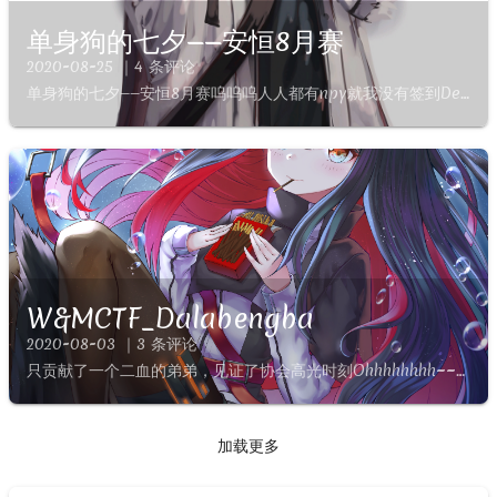
单身狗的七夕——安恒8月赛
2020-08-25 ｜4 条评论
单身狗的七夕——安恒8月赛呜呜呜人人都有npy就我没有签到Description9张撕碎的二维码Analyze是原题，谷歌搜图得flagflagflag{7bf116c8ec2545708781...
W&MCTF_Dalabengba
2020-08-03 ｜3 条评论
只贡献了一个二血的弟弟，见证了协会高光时刻Ohhhhhhhh~~~!!!W&MCTF_DalabengbaDalabengbaDescriptionPlay game and get flag！...
加载更多