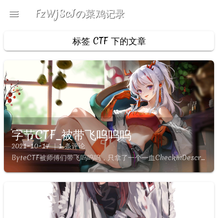
FzWjScJの菜鸡记录
menu
brightness_5
search
标签
CTF
下的文章
字节CTF_被带飞呜呜呜
2021-10-17 ｜1 条评论
ByteCTF被师傅们带飞呜呜呜，只拿了一个一血CheckinDescription字节跳动安全系列活动主题名字是什么？你造吗？关注【字节跳动安全中心】公众号并回复本次大赛主题（4字），会有意外...