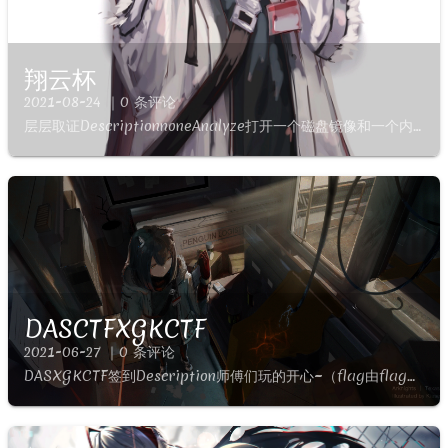
翔云杯
2021-08-24 ｜0 条评论
层层取证DescriptionnoneAnalyze打开一个磁盘镜像和一个内存镜像，磁盘进行用FTKimager挂载，然后配合vmware组合仿真，详见【电子取证：FTK Imager篇】DD、...
DASCTFXGKCTF
2021-06-27 ｜0 条评论
DASXGKCTF签到Description师傅们玩的开心~（flag由flag头包裹Analyze流量包点进去，稍微看看可以知道流量返回的是原始数据倒叙后base64最后转16进制的一种格式，...