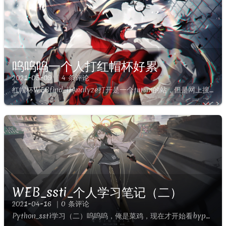
呜呜呜一个人打红帽杯好累
2021-05-09 ｜4 条评论
红帽杯WEBfind_itAnalyze打开是一个tutum的站，但是网上搜了一圈没啥东西，扫描找到rebots.txtWhen I was a child,I also like to rea...
WEB_ssti_个人学习笔记（二）
2021-04-16 ｜0 条评论
Python_ssti学习（二）呜呜呜，俺是菜鸡，现在才开始看bypass删除了很多模块reload(__builtins__) #重新加载被删除的模块，直接命令执行，只用于py2过滤字符拼接或...