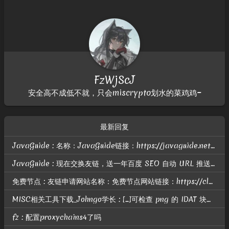
FzWjScJ
安全高不成低不就，只会miscrypto划水的菜鸡鸡~
最新回复
JavaGuide : 名称：JavaGuide链接：https://javaguide.net头像：https://javaguide.net/icon-192.png描述：「Java学习 + 面试指南」OG：htt...
JavaGuide : 现在交换友链，送一年百度 SEO 自动 URL 推送； 智能自动推送介绍地址：https://nogeek.cn/product/baidu-seo-auto-push-daily.html
免费节点 : 友链申请网站名称：免费节点网站链接：https://clashgithub.com网站头像：https://clashgithub.com/wp-content/uploads/avatar.p...
MISC相关工具下载_Johngo学长 : [...]可检查 png 的 IDAT 块是否有问题相关题目可参考：https://blog.csdn.net/u010391191/article/details/80818785有关解题脚本...
fz : 配置proxychains4了吗