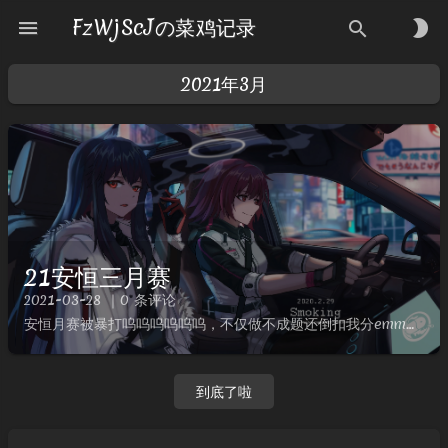
FzWjScJの菜鸡记录
menu
brightness_2
search
2021年3月
21安恒三月赛
2021-03-28 ｜0 条评论
安恒月赛被暴打呜呜呜呜呜呜，不仅做不成题还倒扣我分emmm放错了V神tql这次边hvv边打CTF，效率有些低，没有akmisc后看其他项呜呜呜MISC签到Description异世相遇！尽享美味...
到底了啦