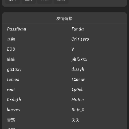
友情链接
Passfoam
Fanda
企鹅
Critizero
EDS
V
简简
pkfxxxx
ga1axy
dizzyk
Lumos
L1near
root
1p0ch
0xdktb
Match
harvey
Retr_0
雪殇
尖尖