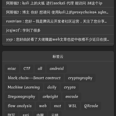
阿斯顿2 : kali 上的火狐 进行socks5 代理 能访问 38这个ip
阿斯顿2 : 博主 你好 想请问 使用kali上的proxychains4 sqlmap 进行扫描 提示我无法连接172.22.6.38？ 但是做了路由和代理的
rantrism : 您好～我是腾讯云开发者社区运营，关注了您分享的技术文章，觉得内容很棒，我们诚挚邀请您加入腾讯云自媒体分享计划。完整福利和申请地址请见：https://cloud.tencent.com/deve...
jcsjwzf : 学到了很多
yyp : 您好由於看了大佬幾篇web文章也從中收穫不少近日在摸索幾題web ctf的題目試了很多天之後仍然沒有什麼進展不知道你是否有空幫我看看題目並指導小妹期待你的回信
标签云
misc
CTF
all
android
block chain——Smart contract
cryptography
Machine Learning
daily
crypto
Steganography
arknight
encode
flow analysis
web
mat
WSL
QRcode
隐写
ssti
内网
云镜