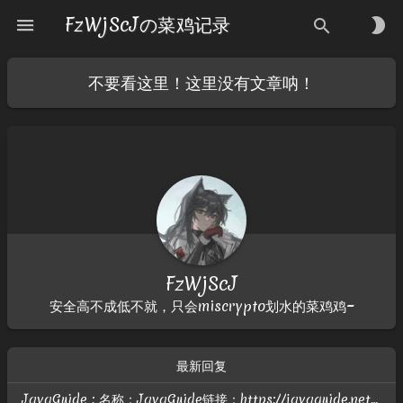
FzWjScJの菜鸡记录
menu
brightness_2
search
不要看这里！这里没有文章呐！
FzWjScJ
安全高不成低不就，只会miscrypto划水的菜鸡鸡~
最新回复
JavaGuide : 名称：JavaGuide链接：https://javaguide.net头像：https://javaguide.net/icon-192.png描述：「Java学习 + 面试指南」OG：htt...