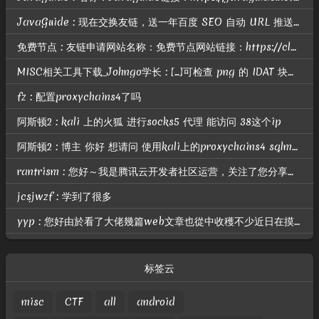
JavaGuide : 现在交换友链，送一年百度 SEO 自动 URL 推送； 智能自动推送介绍地址：https://nogeek.cn/product/baidu-seo-auto-push-daily.html
免费节点 : 友链申请网站名称：免费节点网站链接：https://clashgithub.com网站头像：https://clashgithub.com/wp-content/uploads/avatar.p...
MISC相关工具下载_Johngo学长 : [...]可检查 png 的 IDAT 块是否有问题相关题目可参考：https://blog.csdn.net/u010391191/article/details/80818785有关解题脚本...
fz : 配置proxychains4了吗
阿斯顿2 : kali 上的火狐 进行socks5 代理 能访问 38这个ip
阿斯顿2 : 博主 你好 想请问 使用kali上的proxychains4 sqlmap 进行扫描 提示我无法连接172.22.6.38？ 但是做了路由和代理的
rantrism : 您好～我是腾讯云开发者社区运营，关注了您分享的技术文章，觉得内容很棒，我们诚挚邀请您加入腾讯云自媒体分享计划。完整福利和申请地址请见：https://cloud.tencent.com/deve...
jcsjwzf : 学到了很多
yyp : 您好由於看了大佬幾篇web文章也從中收穫不少近日在摸索幾題web ctf的題目試了很多天之後仍然沒有什麼進展不知道你是否有空幫我看看題目並指導小妹期待你的回信
标签云
misc
CTF
all
android