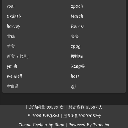
root
1p0ch
0xdktb
Match
harvey
Retr_0
雪殇
尖尖
羊宝
zpgg
新宝（七月）
樱桃猫
ymnh
X1ng爷
wendell
host
空白✌
cjj
| 总访问量
39580
次
| 总访客数
35537
人
© 2026
FzWjScJ
｜
浙ICP备20007087号
Theme
Cuckoo
by
Bhao
｜Powered By
Typecho