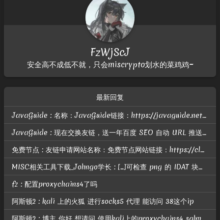
FzWjScJ
安全高不成低不就，只会miscrypto划水的菜鸡鸡~
最新回复
JavaGuide : 名称：JavaGuide链接：https://javaguide.net头像：https://javaguide.net/icon-192.png描述：「Java学习 + 面试指南」OG：htt...
JavaGuide : 现在交换友链，送一年百度 SEO 自动 URL 推送； 智能自动推送介绍地址：https://nogeek.cn/product/baidu-seo-auto-push-daily.html
免费节点 : 友链申请网站名称：免费节点网站链接：https://clashgithub.com网站头像：https://clashgithub.com/wp-content/uploads/avatar.p...
MISC相关工具下载_Johngo学长 : [...]可检查 png 的 IDAT 块是否有问题相关题目可参考：https://blog.csdn.net/u010391191/article/details/80818785有关解题脚本...
fz : 配置proxychains4了吗
阿斯顿2 : kali 上的火狐 进行socks5 代理 能访问 38这个ip
阿斯顿2 : 博主 你好 想请问 使用kali上的proxychains4 sqlmap 进行扫描 提示我无法连接172.22.6.38？ 但是做了路由和代理的