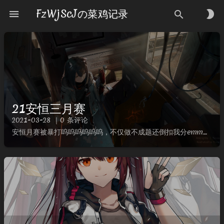
FzWjScJの菜鸡记录
menu
brightness_2
search
21安恒三月赛
2021-03-28 ｜0 条评论
安恒月赛被暴打呜呜呜呜呜呜，不仅做不成题还倒扣我分emmm放错了V神tql这次边hvv边打CTF，效率有些低，没有akmisc后看其他项呜呜呜MISC签到Description异世相遇！尽享美味...