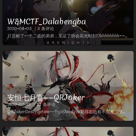
W&MCTF_Dalabengba
2020-08-03 ｜3 条评论
只贡献了一个二血的弟弟，见证了协会高光时刻Ohhhhhhhh~~~!!!W&MCTF_DalabengbaDalabengbaDescriptionPlay game and get flag！...
安恒七月赛——QRJoker
2020-07-25 ｜11 条评论
QRJokerDescription一个gifAnalyze易得右边有不完整二维码，先分解，之前比赛手撸出来的，赛后写个脚本来一把梭一波Solve根据二维码的原理https://merricx....