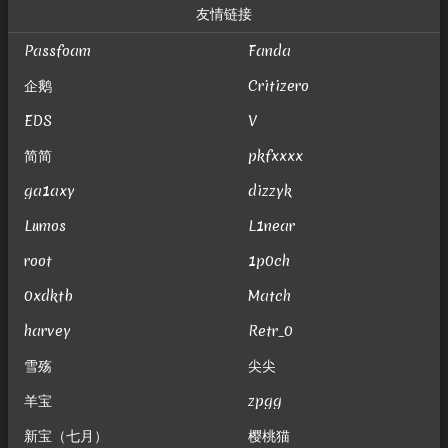
友情链接
Passfoam
Fanda
企鹅
Critizero
EDS
V
简简
pkfxxxx
ga1axy
dizzyk
Lumos
L1near
root
1p0ch
0xdktb
Match
harvey
Retr_0
雪殇
尖尖
羊宝
zpgg
新宝（七月）
樱桃猫