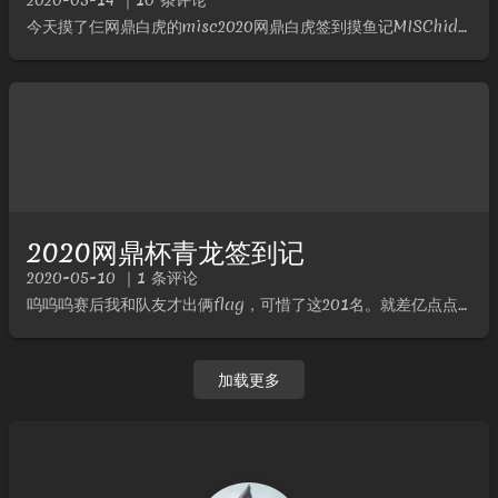
2020-05-14 ｜10 条评论
今天摸了仨网鼎白虎的misc2020网鼎白虎签到摸鱼记MISChiddenDescriptionNULLAnalyze开局一张图有效信息后有zip文件，foremost后zip爆破密码得到密码1...
2020网鼎杯青龙签到记
2020-05-10 ｜1 条评论
呜呜呜赛后我和队友才出俩flag，可惜了这201名。就差亿点点就进线下了QwQ2020网鼎杯签到记MISC签到DescriptionWeclome~!Analyze登上环境，答题，各个战队的图标...
加载更多