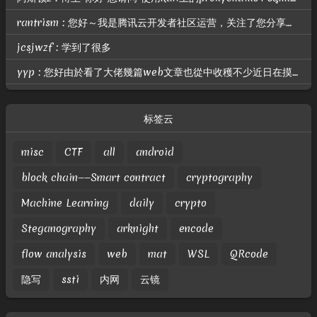
rantrism : 您好～我是腾讯云开发者社区运营，关注了您分享的技术文章，觉得内容很棒，我们诚挚邀请您加入腾讯云自媒体分享计划。完整福利和申请地址请见：https://cloud.tencent.com/deve...
jcsjwzf : 学到了很多
yyp : 您好由於看了大佬幾篇web文章也從中收穫不少近日在摸索幾題web ctf的題目試了很多天之後仍然沒有什麼進展不知道你是否有空幫我看看題目並指導小妹期待你的回信
标签云
misc
CTF
all
android
block chain——Smart contract
cryptography
Machine Learning
daily
crypto
Steganography
arknight
encode
flow analysis
web
mat
WSL
QRcode
隐写
ssti
内网
云镜