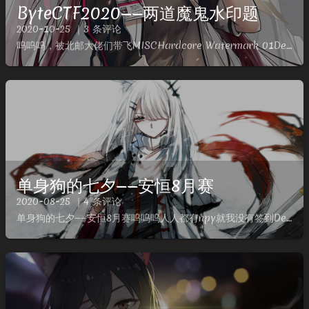
ByteCTF2020——两道魔鬼水印题
2020-10-25 ｜3 条评论
呜呜呜，被北邮大佬们带飞MISCHardcore Watermark 01Description厌烦了用工具解图片题？那么来点硬核的～链接: https://pan.baidu.com/s/1l...
单身狗的七夕——安恒8月赛
2020-08-25 ｜4 条评论
单身狗的七夕——安恒8月赛呜呜呜人人都有npy就我没有签到Description9张撕碎的二维码Analyze是原题，谷歌搜图得flagflagflag{7bf116c8ec2545708781...