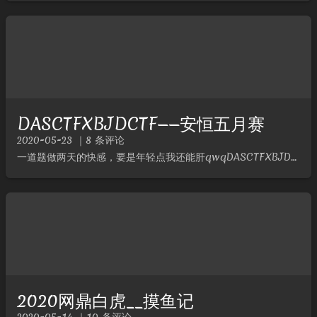
DASCTFXBJDCTF——安恒五月赛
2020-05-23 ｜8 条评论
一道题做两天的快感，要是年轻点我还能肝qwqDASCTFXBJDCTFWEBgobDescriptionphp是世界上最好的语言Analyze登录万能密码登（好像可以直接随便输？）然后是一个上传...
2020网鼎白虎__摸鱼记