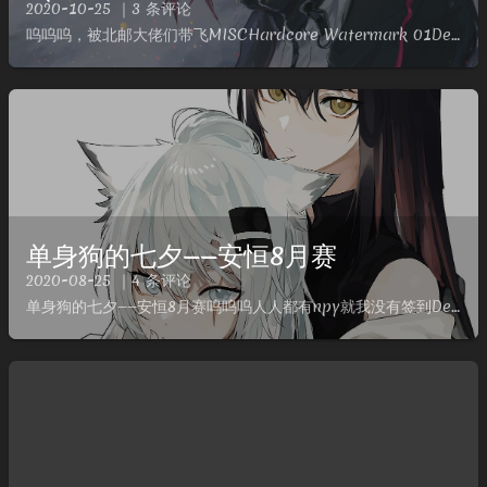
2020-10-25 ｜3 条评论
呜呜呜，被北邮大佬们带飞MISCHardcore Watermark 01Description厌烦了用工具解图片题？那么来点硬核的～链接: https://pan.baidu.com/s/1l...
单身狗的七夕——安恒8月赛
2020-08-25 ｜4 条评论
单身狗的七夕——安恒8月赛呜呜呜人人都有npy就我没有签到Description9张撕碎的二维码Analyze是原题，谷歌搜图得flagflagflag{7bf116c8ec2545708781...