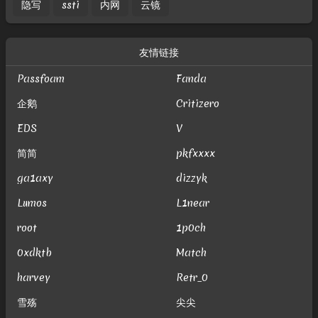
隐写
ssti
内网
云镜
友情链接
Passfoam
Fanda
企鹅
Critizero
EDS
V
简简
pkfxxxx
ga1axy
dizzyk
Lumos
L1near
root
1p0ch
0xdktb
Match
harvey
Retr_0
雪殇
尖尖