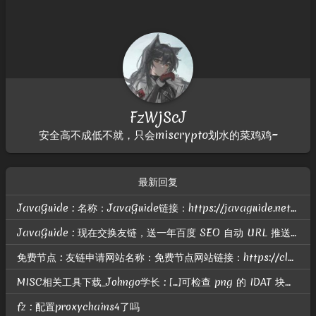
FzWjScJ
安全高不成低不就，只会miscrypto划水的菜鸡鸡~
最新回复
JavaGuide : 名称：JavaGuide链接：https://javaguide.net头像：https://javaguide.net/icon-192.png描述：「Java学习 + 面试指南」OG：htt...
JavaGuide : 现在交换友链，送一年百度 SEO 自动 URL 推送； 智能自动推送介绍地址：https://nogeek.cn/product/baidu-seo-auto-push-daily.html
免费节点 : 友链申请网站名称：免费节点网站链接：https://clashgithub.com网站头像：https://clashgithub.com/wp-content/uploads/avatar.p...
MISC相关工具下载_Johngo学长 : [...]可检查 png 的 IDAT 块是否有问题相关题目可参考：https://blog.csdn.net/u010391191/article/details/80818785有关解题脚本...
fz : 配置proxychains4了吗