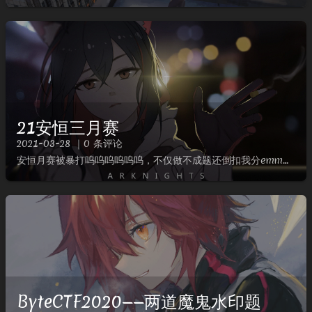
21安恒三月赛
2021-03-28 ｜0 条评论
安恒月赛被暴打呜呜呜呜呜呜，不仅做不成题还倒扣我分emmm放错了V神tql这次边hvv边打CTF，效率有些低，没有akmisc后看其他项呜呜呜MISC签到Description异世相遇！尽享美味...
ByteCTF2020——两道魔鬼水印题