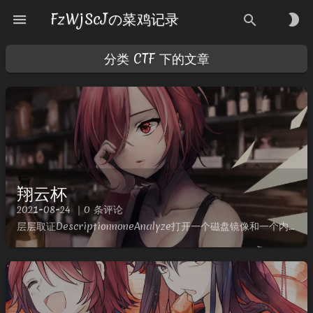
FzWjScJの菜鸡记录
menu
brightness_2
search
分类
CTF
下的文章
翔云杯
2021-08-24 ｜0 条评论
层层取证DescriptionnoneAnalyze打开一个磁盘镜像和一个内存镜像，磁盘进行用FTKimager挂载，然后配合vmware组合仿真，详见【电子取证：FTK Imager篇】DD、...