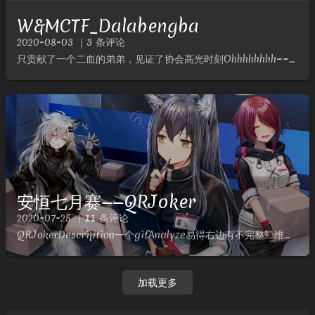
W&MCTF_Dalabengba
2020-08-03 ｜3 条评论
只贡献了一个二血的弟弟，见证了协会高光时刻Ohhhhhhhh~~~!!!W&MCTF_DalabengbaDalabengbaDescriptionPlay game and get flag！...
安恒七月赛——QRJoker
2020-07-25 ｜11 条评论
QRJokerDescription一个gifAnalyze易得右边有不完整二维码，先分解，之前比赛手撸出来的，赛后写个脚本来一把梭一波Solve根据二维码的原理https://merricx....
加载更多