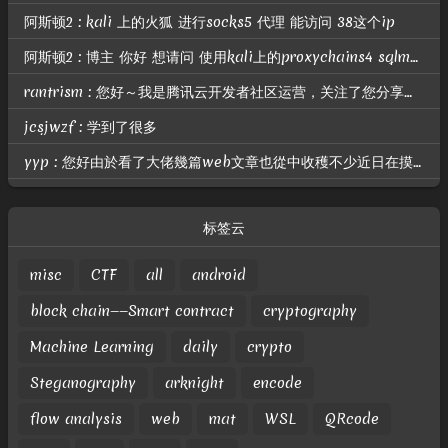
阿斯顿2 : kali 上的火狐 进行socks5 代理 能访问 38这个ip
阿斯顿2 : 博主 你好 想请问 使用kali上的proxychains4 sqlmap 进行扫描 提示我无法连接172.22.6.38？ 但是做了路由和代理的
rantrism : 您好～我是腾讯云开发者社区运营，关注了您分享的技术文章，觉得内容很棒，我们诚挚邀请您加入腾讯云自媒体分享计划。完整福利和申请地址请见：https://cloud.tencent.com/deve...
jcsjwzf : 学到了很多
yyp : 您好由於看了大佬幾篇web文章也從中收穫不少近日在摸索幾題web ctf的題目試了很多天之後仍然沒有什麼進展不知道你是否有空幫我看看題目並指導小妹期待你的回信
标签云
misc
CTF
all
android
block chain——Smart contract
cryptography
Machine Learning
daily
crypto
Steganography
arknight
encode
flow analysis
web
mat
WSL
QRcode