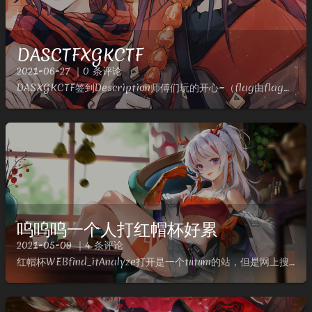
DASCTFXGKCTF
2021-06-27 ｜0 条评论
DASXGKCTF签到Description师傅们玩的开心~（flag由flag头包裹Analyze流量包点进去，稍微看看可以知道流量返回的是原始数据倒叙后base64最后转16进制的一种格式，...
呜呜呜一个人打红帽杯好累
2021-05-09 ｜4 条评论
红帽杯WEBfind_itAnalyze打开是一个tutum的站，但是网上搜了一圈没啥东西，扫描找到rebots.txtWhen I was a child,I also like to rea...