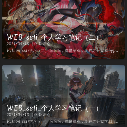
WEB_ssti_个人学习笔记（二）
2021-04-16 ｜0 条评论
Python_ssti学习（二）呜呜呜，俺是菜鸡，现在才开始看bypass删除了很多模块reload(__builtins__) #重新加载被删除的模块，直接命令执行，只用于py2过滤字符拼接或...
WEB_ssti_个人学习笔记（一）
2021-04-13 ｜0 条评论
Python_ssti学习（一）呜呜呜，俺是菜鸡，现在才开始学ssti判断{{7*7}}函数解析__class__ #返回调用的参数类型 __bases__ #返回类型列表 __mro__ #此...