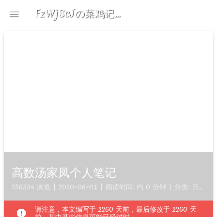
FzWjScJの菜鸡记录
menu
devices
brightness_5
search
高数汤家凤个人笔记
256334 浏览 | 2020-06-01 | 阅读时间: 约 0 分钟 | 分类:
日常
| 
请注意，本文编写于 2260 天前，最后修改于 2260 天
report