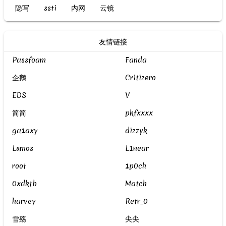
隐写
ssti
内网
云镜
友情链接
Passfoam
Fanda
企鹅
Critizero
EDS
V
简简
pkfxxxx
ga1axy
dizzyk
Lumos
L1near
root
1p0ch
0xdktb
Match
harvey
Retr_0
雪殇
尖尖