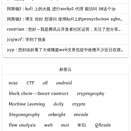
阿斯顿2 : kali 上的火狐 进行socks5 代理 能访问 38这个ip
阿斯顿2 : 博主 你好 想请问 使用kali上的proxychains4 sqlmap 进行扫描 提示我无法连接172.22.6.38？ 但是做了路由和代理的
rantrism : 您好～我是腾讯云开发者社区运营，关注了您分享的技术文章，觉得内容很棒，我们诚挚邀请您加入腾讯云自媒体分享计划。完整福利和申请地址请见：https://cloud.tencent.com/deve...
jcsjwzf : 学到了很多
yyp : 您好由於看了大佬幾篇web文章也從中收穫不少近日在摸索幾題web ctf的題目試了很多天之後仍然沒有什麼進展不知道你是否有空幫我看看題目並指導小妹期待你的回信
标签云
misc
CTF
all
android
block chain——Smart contract
cryptography
Machine Learning
daily
crypto
Steganography
arknight
encode
flow analysis
web
mat
WSL
QRcode