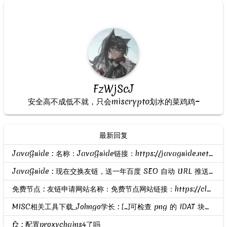
FzWjScJ
安全高不成低不就，只会miscrypto划水的菜鸡鸡~
最新回复
JavaGuide : 名称：JavaGuide链接：https://javaguide.net头像：https://javaguide.net/icon-192.png描述：「Java学习 + 面试指南」OG：htt...
JavaGuide : 现在交换友链，送一年百度 SEO 自动 URL 推送； 智能自动推送介绍地址：https://nogeek.cn/product/baidu-seo-auto-push-daily.html
免费节点 : 友链申请网站名称：免费节点网站链接：https://clashgithub.com网站头像：https://clashgithub.com/wp-content/uploads/avatar.p...
MISC相关工具下载_Johngo学长 : [...]可检查 png 的 IDAT 块是否有问题相关题目可参考：https://blog.csdn.net/u010391191/article/details/80818785有关解题脚本...
fz : 配置proxychains4了吗