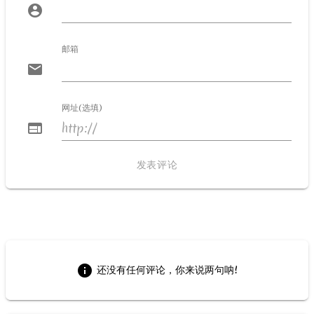
account_circle
邮箱
email
网址(选填)
web
发表评论
全部评论
info
还没有任何评论，你来说两句呐!