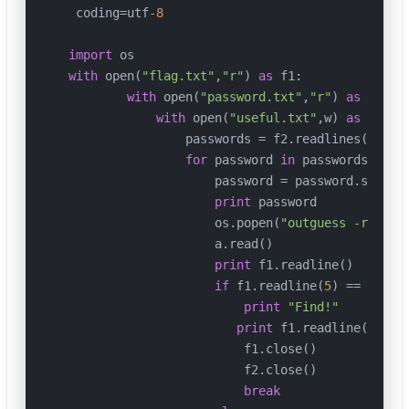
 coding=utf
-8
import
with
 open(
"flag.txt"
,
"r"
) 
as
 f1:

with
 open(
"password.txt"
,
"r"
) 
as
 f2:

with
 open(
"useful.txt"
,w) 
as
 f3:

                passwords = f2.readlines()

for
 password 
in
 passwords:

                    password = password.strip(
print
 password

                    os.popen(
"outguess -r flag
                    a.read()

print
 f1.readline()

if
 f1.readline(
5
) == 
'hgam
print
"Find!"
print
 f1.readline()

                        f1.close()

                        f2.close()

break