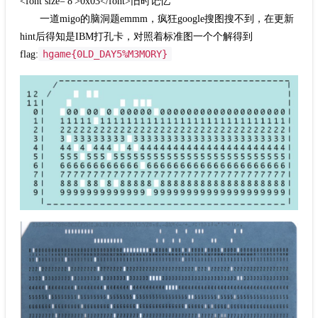
<font size='8'>0x03</font>旧时记忆
一道migo的脑洞题emmm，疯狂google搜图搜不到，在更新
hint后得知是IBM打孔卡，对照着标准图一个个解得到
hgame{0LD_DAY5%M3MORY}
flag: