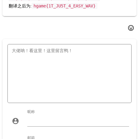
hgame{1T_JU5T_4_EASY_WAV}
翻译之后为:
发表评论
insert_emoticon
昵称
account_circle
邮箱