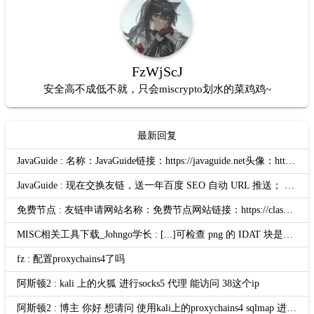
FzWjScJ
安全高不成低不就，只会miscrypto划水的菜鸡鸡~
最新回复
JavaGuide : 名称：JavaGuide链接：https://javaguide.net头像：https://javaguide.net/icon-192.png描述：「Java学习 + 面试指南」OG：htt...
JavaGuide : 现在交换友链，送一年百度 SEO 自动 URL 推送； 智能自动推送介绍地址：https://nogeek.cn/product/baidu-seo-auto-push-daily.html
免费节点 : 友链申请网站名称：免费节点网站链接：https://clashgithub.com网站头像：https://clashgithub.com/wp-content/uploads/avatar.p...
MISC相关工具下载_Johngo学长 : [...]可检查 png 的 IDAT 块是否有问题相关题目可参考：https://blog.csdn.net/u010391191/article/details/80818785有关解题脚本...
fz : 配置proxychains4了吗
阿斯顿2 : kali 上的火狐 进行socks5 代理 能访问 38这个ip
阿斯顿2 : 博主 你好 想请问 使用kali上的proxychains4 sqlmap 进行扫描 提示我无法连接172.22.6.38？ 但是做了路由和代理的