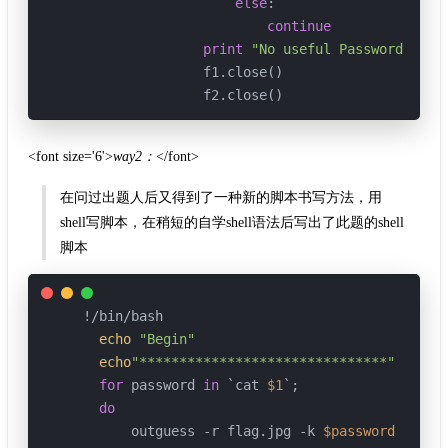
else
:

continue
print
"No useful Password!"
                f1.close()

<font size='6'>
way2：
</font>
在问过出题人后又得到了一种新的脚本书写方法，用
shell写脚本，在稍短的自学shell语法后写出了此题的shell
脚本
 !/bin/bash

echo
"Begin"
echo
"*******************************"
for
 password 
in
 `cat 
$1
`;

do
       outguess -r flag.jpg -k 
$password
 -t fla