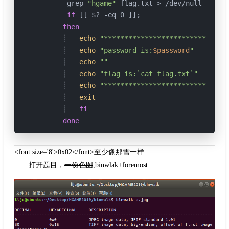
       grep 
"hgame"
 flag.txt > /dev/null

if
 [[ $? -eq 0 ]];

then
      ┊   
echo
"******************************
      ┊   
echo
"password is:
$password
"
      ┊   
echo
""
      ┊   
echo
"flag is:`cat flag.txt`"
      ┊   
echo
"******************************
      ┊   
exit
      ┊   
fi
done
<font size='8'>0x02</font>至少像那雪一样
打开题目，
一份色图
,binwlak+foremost