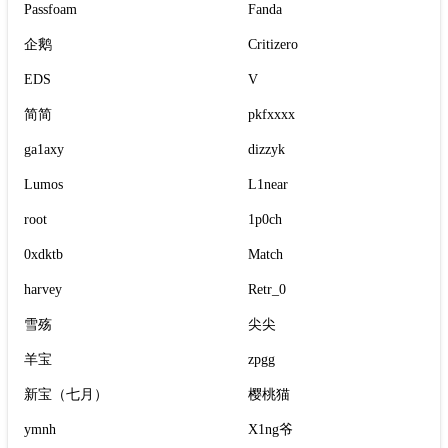
Passfoam
Fanda
企鹅
Critizero
EDS
V
简简
pkfxxxx
ga1axy
dizzyk
Lumos
L1near
root
1p0ch
0xdktb
Match
harvey
Retr_0
雪殇
尖尖
羊宝
zpgg
新宝（七月）
樱桃猫
ymnh
X1ng爷