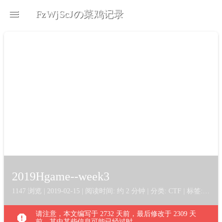
menu
devices
brightness_5
search
FzWjScJの菜鸡记录
2019Hgame--week3
1147 浏览 | 2019-02-15 | 阅读时间: 约 2 分钟 | 分类:
CTF
| 标签:
misc
,
请注意，本文编写于 2732 天前，最后修改于 2309 天
report
前，其中某些信息可能已经过时。