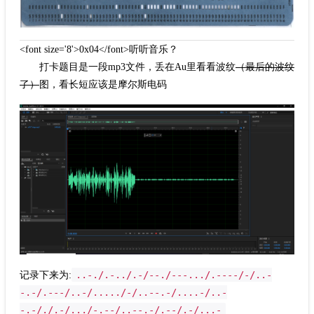
<font size='8'>0x04</font>听听音乐？
打卡题目是一段mp3文件，丢在Au里看看波纹
（最后的波纹
了）
图，看长短应该是摩尔斯电码
..-./.-../.-/--./---.../.----/-/..-
记录下来为:
-.-/.---/..-/...../-/..--.-/....-/..-
-.-/./.-/.../-.--/..--.-/.--/.-/...-