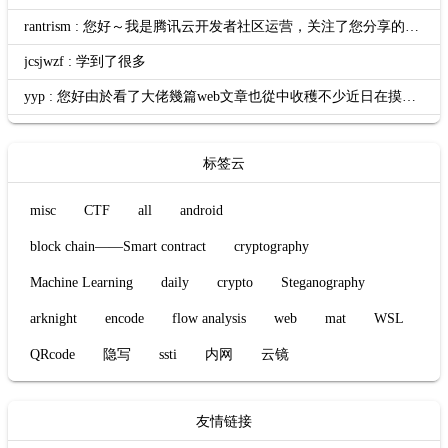
rantrism : 您好～我是腾讯云开发者社区运营，关注了您分享的技术文章，觉得内容很棒，我们诚挚邀请您加入腾讯云自媒体分享计划。完整福利和申请地址请见：https://cloud.tencent.com/deve...
jcsjwzf : 学到了很多
yyp : 您好由於看了大佬幾篇web文章也從中收穫不少近日在摸索幾題web ctf的題目試了很多天之後仍然沒有什麼進展不知道你是否有空幫我看看題目並指導小妹期待你的回信
标签云
misc
CTF
all
android
block chain——Smart contract
cryptography
Machine Learning
daily
crypto
Steganography
arknight
encode
flow analysis
web
mat
WSL
QRcode
隐写
ssti
内网
云镜
友情链接