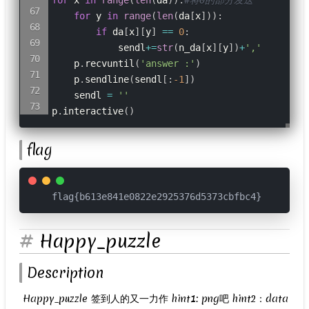
for
 y 
in
range
(
len
(
da
[
x
]
)
)
:
if
 da
[
x
]
[
y
]
==
0
:
            sendl
+=
str
(
n_da
[
x
]
[
y
]
)
+
','
    p
.
recvuntil
(
'answer :'
)
    p
.
sendline
(
sendl
[
:
-
1
]
)
    sendl 
=
''
p
.
interactive
(
)
flag
flag{b613e841e0822e2925376d5373cbfbc4}
Happy_puzzle
Description
​ Happy_puzzle 签到人的又一力作 hint1: png吧 hint2：data