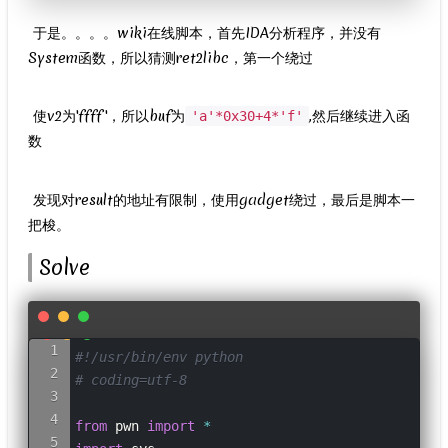
​ 于是。。。。wiki在线脚本，首先IDA分析程序，并没有
System函数，所以猜测ret2libc，第一个绕过
​ 使v2为'ffff'，所以buf为
,然后继续进入函
'a'*0x30+4*'f'
数
​ 发现对result的地址有限制，使用gadget绕过，最后是脚本一
把梭。
Solve
#!/usr/bin/env python
# coding=utf-8
from
 pwn 
import
*