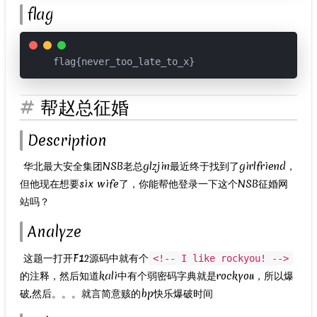
flag
flag{never_too_late_to_x}
帮赵总征婚
Description
​ 华北最大安全集团NSB老总glzjin最近终于找到了girlfriend，
但他现在想要six wife了，你能帮他登录一下这个NSB征婚网
站吗？
Analyze
​ 这题一打开F12源码中就有个
<!-- I like rockyou! -->
的注释，然后知道kali中有个弱密码字典就是rockyou，所以爆
破,然后。。。就言简意赅的bp快乐爆破时间