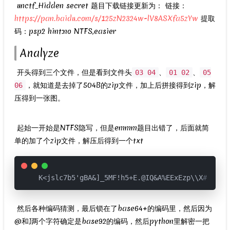
​ unctf_Hidden secret 题目下载链接更新为： 链接：
https://pan.baidu.com/s/125zN2324w-lV8ASXfa5zYw
提取
码：psp2 hint:no NTFS,easier
Analyze
​ 开头得到三个文件，但是看到文件头
、
、
03 04
01 02
05
，就知道是去掉了504B的zip文件，加上后拼接得到zip，解
06
压得到一张图。
​ 起始一开始是NTFS隐写，但是emmm题目出错了，后面就简
单的加了个zip文件，解压后得到一个txt
K<jslc7b5'gBA&]_5MF!h5+E.@IQ&A%EExEzp\\X
#9YhiS
​ 然后各种编码猜测，最后锁在了base64+的编码里，然后因为
@和]两个字符确定是base92的编码，然后python里解密一把