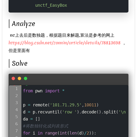
unctf_EasyBox
Analyze
​ nc上去后是数独题，根据题目来解题,算法是参考的网上
https://blog.csdn.net/zonnin/article/details/78813698
，
但是里面有
Solve
from
 pwn 
import
*
p 
=
 remote
(
'101.71.29.5'
,
10011
)
d 
=
 p
.
recvuntil
(
'row '
)
.
decode
(
)
.
split
(
'\n'
)
[
-
da 
=
[
]
#将数独转化成列表形式
for
 i 
in
range
(
int
(
len
(
d
)
/
2
)
)
: