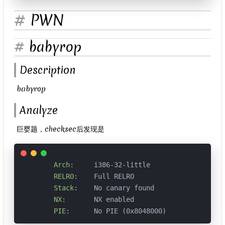
PWN
babyrop
Description
​ babyrop
Analyze
​ 巨婴题，checksec后发现是
Arch
:     i386-32-little

RELRO
:    Full RELRO

Stack
:    No canary found

NX
:       NX enabled

PIE
:      No PIE (0x8048000)