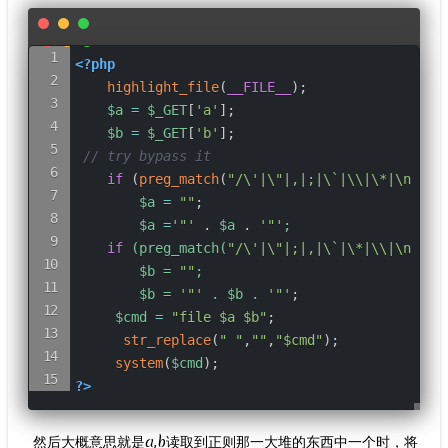
<?php
highlight_file
(
__FILE__
)
;
$a
=
$_GET
[
'a'
]
;
$b
=
$_GET
[
'b'
]
;
// try bypass it
if
(
preg_match
(
"/\'|\"|,|;|\`|\\|\*|\n|\t|
$a
=
""
;
$a
=
'"'
.
$a
.
'
"'
;

if
 (preg_match(
"
/
\
'|\"|;|,|\`|\*|\\|\n|\t|
        $b = 
""
;

        $b = 
'
"'
 . 
$b
 . 
'"
'
;
$cmd
=
"file 
$a
$b
"
;
str_replace
(
" "
,
""
,
"
$cmd
"
)
;
system
(
$cmd
)
;
?>
​ 然后大概意思就是a,b读取到正则那一大堆的东西中一个时，将