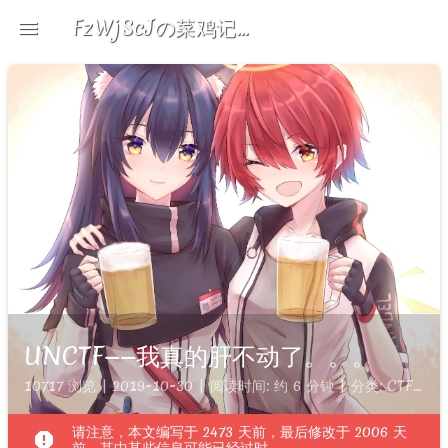
FzWjScJの菜鸡记录
menu
devices
brightness_5
search
UNCTF——我真的肝不动了。。。
10717 浏览 | 2019-10-30 | 阅读时间: 约 6 分钟 | 分类:
CTF
| 标
请注意，本文编写于 2473 天前，最后修改于 2006 天
report