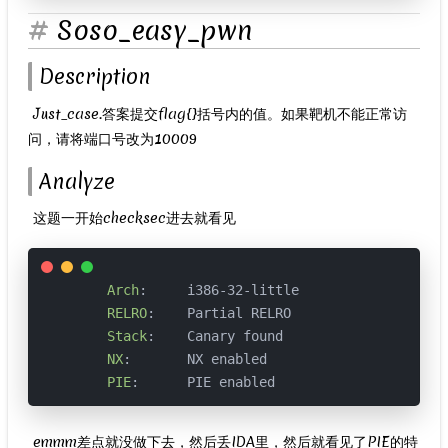
Soso_easy_pwn
Description
​ Just_case.答案提交flag{}括号内的值。如果靶机不能正常访
问，请将端口号改为10009
Analyze
​ 这题一开始checksec进去就看见
Arch
:     i386-32-little

RELRO
:    Partial RELRO

Stack
:    Canary found

NX
:       NX enabled

PIE
:      PIE enabled
​ emmm差点就没做下去，然后丢IDA里，然后就看见了PIE的特