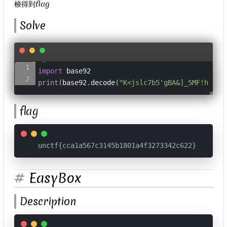
梭得到flag
Solve
import
print
(
base92
.
decode
(
"K<jslc7b5'gBA&]_5MF!h5+E.
flag
unctf{cca1a567c3145b1801a4f3273342c622}
EasyBox
Description