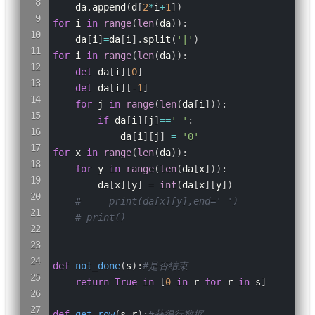
    da
.
append
(
d
[
2
*
i
+
1
]
)
for
 i 
in
range
(
len
(
da
)
)
:
    da
[
i
]
=
da
[
i
]
.
split
(
'|'
)
for
 i 
in
range
(
len
(
da
)
)
:
del
 da
[
i
]
[
0
]
del
 da
[
i
]
[
-
1
]
for
 j 
in
range
(
len
(
da
[
i
]
)
)
:
if
 da
[
i
]
[
j
]
==
' '
:
            da
[
i
]
[
j
]
=
'0'
for
 x 
in
range
(
len
(
da
)
)
:
for
 y 
in
range
(
len
(
da
[
x
]
)
)
:
        da
[
x
]
[
y
]
=
int
(
da
[
x
]
[
y
]
)
#     print(da[x][y],end=' ')
# print()
def
not_done
(
s
)
:
#是否结束
return
True
in
[
0
in
 r 
for
 r 
in
 s
]
def
get_row
(
s
,
r
)
:
#获得行数据