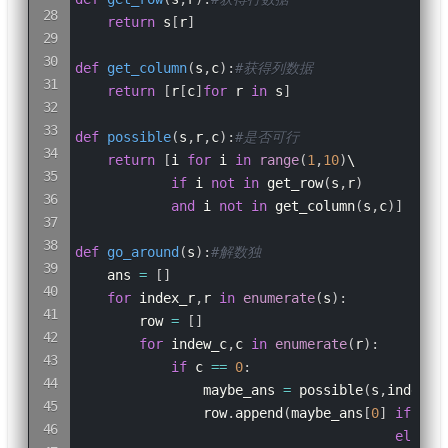
return
 s
[
r
]
def
get_column
(
s
,
c
)
:
#获得列数据
return
[
r
[
c
]
for
 r 
in
 s
]
def
possible
(
s
,
r
,
c
)
:
#是否可行
return
[
i 
for
 i 
in
range
(
1
,
10
)
\

if
 i 
not
in
 get_row
(
s
,
r
)
and
 i 
not
in
 get_column
(
s
,
c
)
]
def
go_around
(
s
)
:
#解数独

    ans 
=
[
]
for
 index_r
,
r 
in
enumerate
(
s
)
:
        row 
=
[
]
for
 indew_c
,
c 
in
enumerate
(
r
)
:
if
 c 
==
0
:
                maybe_ans 
=
 possible
(
s
,
index_r
                row
.
append
(
maybe_ans
[
0
]
if
len
else
0