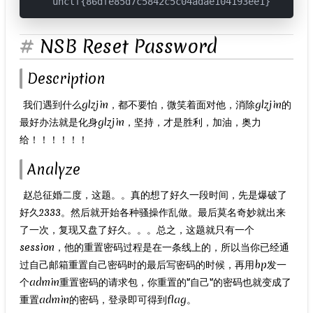
unctf{86dfe85d7c5842c5c04adae104193ee1}
NSB Reset Password
Description
​ 我们遇到什么glzjin，都不要怕，微笑着面对他，消除glzjin的
最好办法就是化身glzjin，坚持，才是胜利，加油，奥力
给！！！！！！
Analyze
​ 赵总征婚二度，这题。。真的想了好久一段时间，先是爆破了
好久2333。然后就开始各种骚操作乱做。最后莫名奇妙就出来
了一次，复现又盘了好久。。。总之，这题就只有一个
session，他的重置密码过程是在一条线上的，所以当你已经通
过自己邮箱重置自己密码时的最后写密码的时候，再用bp发一
个admin重置密码的请求包，你重置的"自己"的密码也就变成了
重置admin的密码，登录即可得到flag。