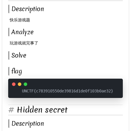
Description
​ 快乐游戏题
Analyze
​ 玩游戏就完事了
Solve
flag
UNCTF{c783910550de39816d1de0f103b0ae32}
Hidden secret
Description