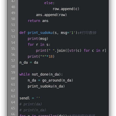
else
:
                row
.
append
(
c
)
        ans
.
append
(
row
)
return
 ans

def
print_sudoku
(
s
,
 msg
=
'1'
)
:
#打印数独
print
(
msg
)
for
 r 
in
 s
:
print
(
" "
.
join
(
[
str
(
c
)
for
 c 
in
 r
]
)
)
print
(
"*"
*
18
)
n_da 
=
 da

while
 not_done
(
n_da
)
:
    n_da 
=
 go_around
(
n_da
)
    print_sudoku
(
n_da
)
sendl 
=
''
# print(da)
# print(n_da)
for
 x 
in
range
(
len
(
da
)
)
:
#将0的部分发送