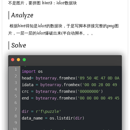
不是图片，要拼图 hint3：idat数据块
Analyze
​ 根据hint得知是idat的数据块，于是写脚本拼接完整的png图
片，一层一层的idat爆破出来(半自动脚本。。。
Solve
import
os
head
=
bytearray
.
fromhex
(
'89 50 4E 47 0D 0A 1A 
idata 
=
bytearray
.
fromhex
(
'00 00 28 00 49 44 4
crc 
=
bytearray
.
fromhex
(
'00000000'
)
end 
=
bytearray
.
fromhex
(
'00 00 00 00 49 45 4E 
dir
=
r
'f\puzzle'
data_name 
=
os
.
listdir
(
dir
)